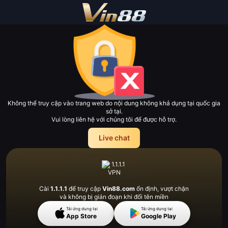
Không thể truy cập vào trang web do nội dung không khả dụng tại quốc gia
sở tại.
Vui lòng liên hệ với chúng tôi để được hỗ trợ.
Live chat
Cài
1.1.1.1
để truy cập
Vin88.com
ổn định, vượt
chặn
và không bị gián đoạn khi đổi tên miền
Tải ứng dụng tại
Tải ứng dụng tại
App Store
Google Play